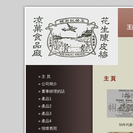
王
» 主 頁
主 頁
» 公司簡介
» 董事經理的話
» 產品1
» 產品2
» 產品3
» 產品4
50年代廣
» 情懷舊照