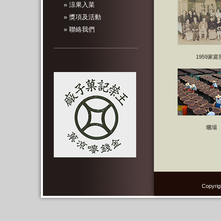
» 涼果入菜
» 獎項及活動
» 聯絡我們
1959家庭
曬場
Copyrig